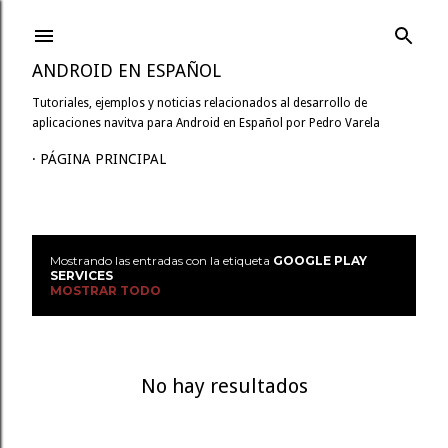
Ir al contenido principal
ANDROID EN ESPAÑOL
Tutoriales, ejemplos y noticias relacionados al desarrollo de
aplicaciones navitva para Android en Español por Pedro Varela
PÁGINA PRINCIPAL
Mostrando las entradas con la etiqueta
GOOGLE PLAY
E
SERVICES
MOSTRAR TODO
n
t
r
No hay resultados
a