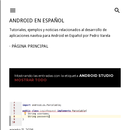
Ir al contenido principal
ANDROID EN ESPAÑOL
Tutoriales, ejemplos y noticias relacionados al desarrollo de
aplicaciones navitva para Android en Español por Pedro Varela
PÁGINA PRINCIPAL
Mostrando las entradas con la etiqueta
ANDROID STUDIO
E
MOSTRAR TODO
n
t
r
a
agosto 11, 2016