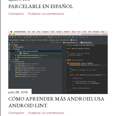
d
PARCELABLE EN ESPAÑOL
a
Compartir
Publicar un comentario
s
julio 28, 2016
CÓMO APRENDER MÁS ANDROID, USA
ANDROID LINT.
Compartir
Publicar un comentario