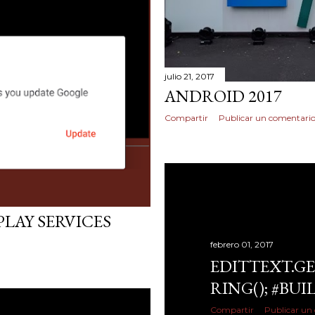
julio 21, 2017
ANDROID 2017
Compartir
Publicar un comentari
LAY SERVICES
febrero 01, 2017
EDITTEXT.GE
RING(); #BU
Compartir
Publicar un