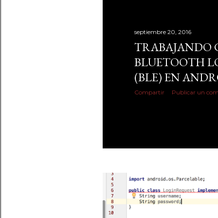
septiembre 20, 2016
TRABAJANDO 
BLUETOOTH L
(BLE) EN AND
Compartir
Publicar un com