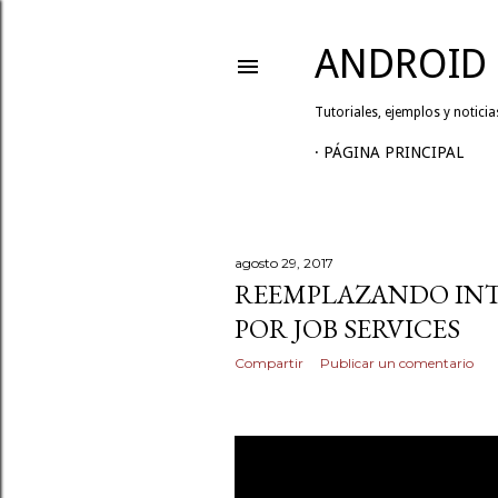
ANDROID 
Tutoriales, ejemplos y notici
PÁGINA PRINCIPAL
agosto 29, 2017
REEMPLAZANDO INT
E
POR JOB SERVICES
n
Compartir
Publicar un comentario
t
r
a
d