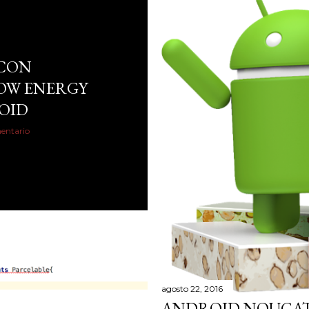
CON
OW ENERGY
ROID
entario
agosto 22, 2016
ANDROID NOUGAT 