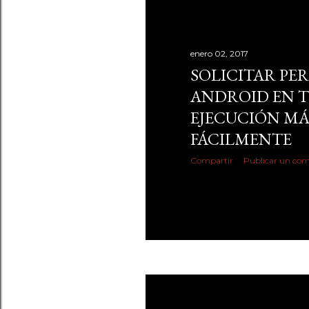
enero 02, 2017
SOLICITAR PE
ANDROID EN T
EJECUCIÓN MÁ
FÁCILMENTE
Compartir
Publicar un com