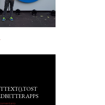
o
TTEXT().TOST
ILDBETTERAPPS
 comentario