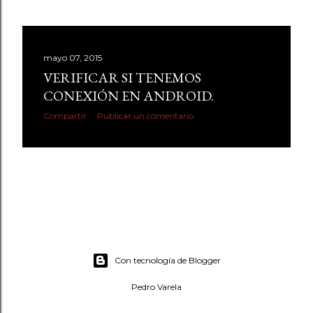
d
a
s
mayo 07, 2015
VERIFICAR SI TENEMOS
CONEXIÓN EN ANDROID.
Compartir
Publicar un comentario
Con tecnología de Blogger
Pedro Varela