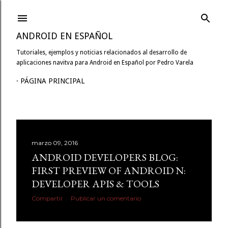
Ir al contenido principal
ANDROID EN ESPAÑOL
Tutoriales, ejemplos y noticias relacionados al desarrollo de
aplicaciones navitva para Android en Español por Pedro Varela
PÁGINA PRINCIPAL
E
marzo 09, 2016
n
ANDROID DEVELOPERS BLOG:
FIRST PREVIEW OF ANDROID N:
t
DEVELOPER APIS & TOOLS
r
Compartir
Publicar un comentario
a